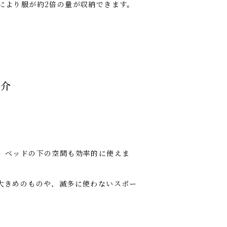
により服が約2倍の量が収納できます。
。
紹介
、ベッドの下の空間も効率的に使えま
大きめのものや、滅多に使わないスポー